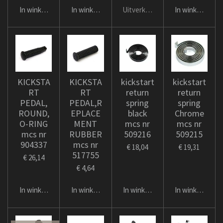
In winkelwagen
In winkelwagen
Uitverkocht
In winkelwage
KICKSTA
KICKSTA
kickstart
kickstart
RT
RT
return
return
PEDAL,
PEDAL,R
spring
spring
ROUND,
EPLACE
black
Chrome
O-RING
MENT
mcs nr
mcs nr
mcs nr
RUBBER
509216
509215
904337
mcs nr
€ 18,04
€ 19,31
517755
€ 26,14
€ 4,64
In winkelwagen
In winkelwagen
In winkelwagen
In winkelwage