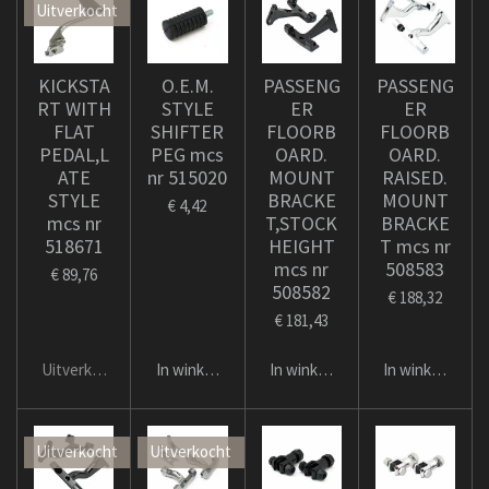
Uitverkocht
KICKSTA
O.E.M.
PASSENG
PASSENG
RT WITH
STYLE
ER
ER
FLAT
SHIFTER
FLOORB
FLOORB
PEDAL,L
PEG mcs
OARD.
OARD.
ATE
nr 515020
MOUNT
RAISED.
STYLE
BRACKE
MOUNT
€ 4,42
mcs nr
T,STOCK
BRACKE
518671
HEIGHT
T mcs nr
mcs nr
508583
€ 89,76
508582
€ 188,32
€ 181,43
Uitverkocht
In winkelwagen
In winkelwagen
In winkelwage
Uitverkocht
Uitverkocht