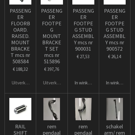
PASSENG
PASSENG
PASSENG
PASSENG
ER
ER
ER
ER
FLOORB
FOOTPE
FOOTPE
FOOTPE
OARD.
G
G STUD
G STUD
RAISED.
MOUNT
ASSEMBL
ASSEMBL
MOUNT
BRACKE
Y mcs nr
Y mcs nr
BRACKE
T SET
900031
900572
T mcs nr
mcs nr
€ 27,53
€ 26,14
508584
515896
€ 188,32
€ 397,76
Uitverkocht
Uitverkocht
In winkelwagen
In winkelwage
RAIL
rem
rem
schakel
SHIFT
pendaal
pendaal
arm/ rem