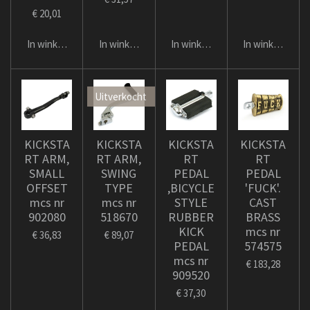
€ 20,01
In winkelwagen
In winkelwagen
In winkelwagen
In winkelwage
Uitverkocht
KICKSTA
KICKSTA
KICKSTA
KICKSTA
RT ARM,
RT ARM,
RT
RT
SMALL
SWING
PEDAL
PEDAL
OFFSET
TYPE
,BICYCLE
'FUCK'.
mcs nr
mcs nr
STYLE
CAST
902080
518670
RUBBER
BRASS
KICK
mcs nr
€ 36,83
€ 89,07
PEDAL
574575
mcs nr
€ 183,28
909520
€ 37,30