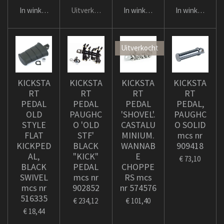
In winkelwagen
Uitverkocht
In winkelwagen
In winkelwage
Uitverkocht
KICKSTA
KICKSTA
KICKSTA
KICKSTA
RT
RT
RT
RT
PEDAL
PEDAL
PEDAL
PEDAL,
OLD
PAUGHC
'SHOVEL'.
PAUGHC
STYLE
O 'OLD
CASTALU
O SOLID
FLAT
STF'
MINIUM.
mcs nr
KICKPED
BLACK
WANNAB
909418
AL,
"KICK"
E
€ 73,10
BLACK
PEDAL
CHOPPE
SWIVEL
mcs nr
RS mcs
mcs nr
902852
nr 574576
516335
€ 234,12
€ 101,40
€ 18,44