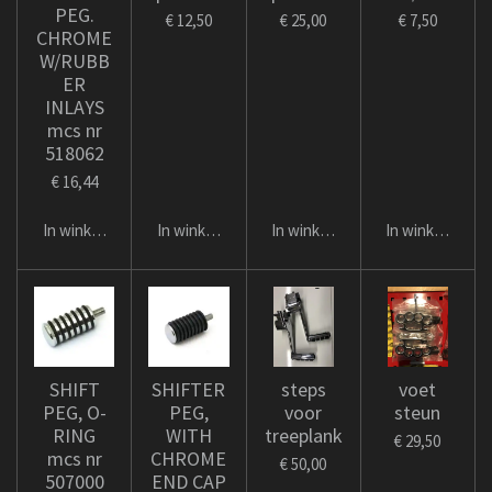
PEG.
€ 12,50
€ 25,00
€ 7,50
CHROME
W/RUBB
ER
INLAYS
mcs nr
518062
€ 16,44
In winkelwagen
In winkelwagen
In winkelwagen
In winkelwage
SHIFT
SHIFTER
steps
voet
PEG, O-
PEG,
voor
steun
RING
WITH
treeplank
€ 29,50
mcs nr
CHROME
€ 50,00
507000
END CAP