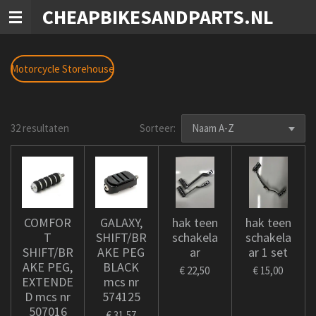
CHEAPBIKESANDPARTS.NL
Ga
direct
naar
de
Motorcycle Storehouse
hoofdinhoud
32 resultaten
Sorteer:
COMFOR
GALAXY,
hak teen
hak teen
T
SHIFT/BR
schakela
schakela
SHIFT/BR
AKE PEG
ar
ar 1 set
AKE PEG,
BLACK
€ 22,50
€ 15,00
EXTENDE
mcs nr
D mcs nr
574125
507016
€ 31,57