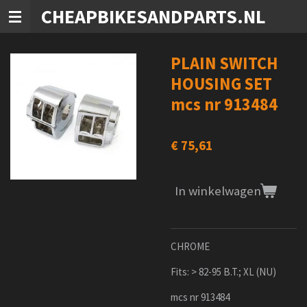
CHEAPBIKESANDPARTS.NL
Ga
direct
naar
de
PLAIN SWITCH
hoofdinhoud
HOUSING SET
mcs nr 913484
€ 75,61
In winkelwagen
CHROME
Fits: > 82-95 B.T.; XL (NU)
mcs nr 913484