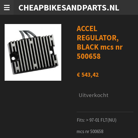
CHEAPBIKESANDPARTS.NL
Ga
direct
naar
de
ACCEL
hoofdinhoud
REGULATOR,
BLACK mcs nr
500658
€ 543,42
Uitverkocht
Fits: > 97-01 FLT(NU)
mcs nr 500658