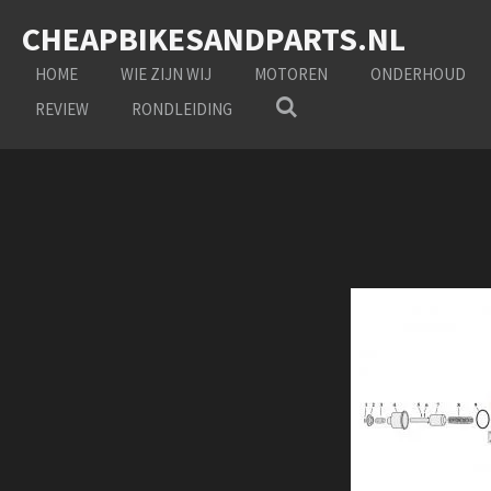
Ga
CHEAPBIKESANDPARTS.NL
direct
naar
HOME
WIE ZIJN WIJ
MOTOREN
ONDERHOUD
de
REVIEW
RONDLEIDING
hoofdinhoud