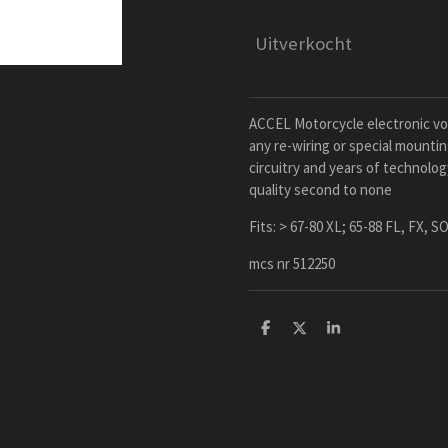
Uitverkocht
ACCEL Motorcycle electronic vol
any re-wiring or special mounti
circuitry and years of technolo
quality second to none
Fits: > 67-80 XL; 65-88 FL, FX, 
mcs nr 512250
D
D
S
e
e
h
l
e
a
e
l
r
n
e