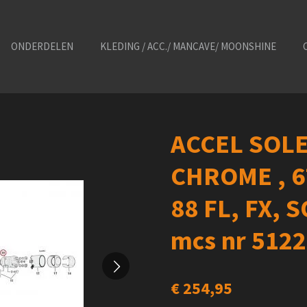
ONDERDELEN
KLEDING / ACC./ MANCAVE/ MOONSHINE
ACCEL SOL
CHROME , 67
88 FL, FX, 
mcs nr 512
€ 254,95