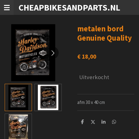
CHEAPBIKESANDPARTS.NL
Ga
direct
naar
de
metalen bord
hoofdinhoud
Genuine Quality
€ 18,00
Uitverkocht
afm 30 x 40 cm
D
D
S
D
e
e
h
e
l
e
a
l
e
l
r
e