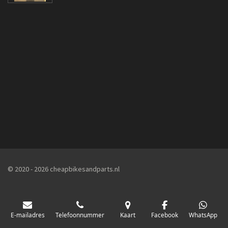
n
e
n
© 2020 - 2026 cheapbikesandparts.nl
E-mailadres
Telefoonnummer
Kaart
Facebook
WhatsApp