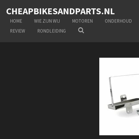
Ga
CHEAPBIKESANDPARTS.NL
direct
naar
HOME
WIE ZIJN WIJ
MOTOREN
ONDERHOUD
de
REVIEW
RONDLEIDING
hoofdinhoud