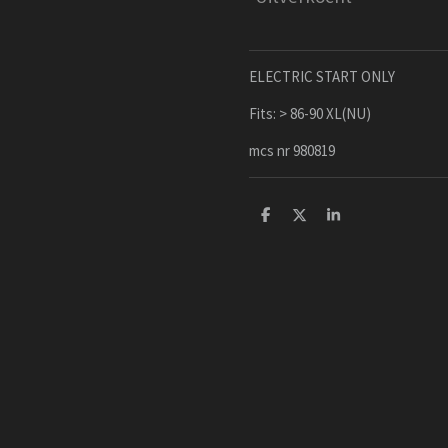
ELECTRIC START ONLY
Fits: > 86-90 XL(NU)
mcs nr 980819
D
D
S
e
e
h
l
e
a
e
l
r
n
e