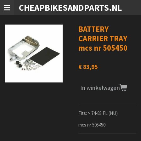
CHEAPBIKESANDPARTS.NL
Ga
direct
naar
de
BATTERY
hoofdinhoud
CARRIER TRAY
mcs nr 505450
€ 83,95
In winkelwagen
Fits: > 74-83 FL (NU)
mcs nr 505450