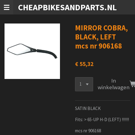
CHEAPBIKESANDPARTS.NL
Ga
direct
naar
de
MIRROR COBRA,
hoofdinhoud
BLACK, LEFT
mcs nr 906168
€ 55,32
In
winkelwagen
SATIN BLACK
Fits: > 65-UP H-D (LEFT) !!!!!!
mcs nr 906168