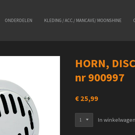
ONDERDELEN
KLEDING / ACC./ MANCAVE/ MOONSHINE
HORN, DIS
nr 900997
€ 25,99
In winkelwage