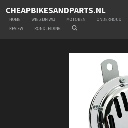
Ga
CHEAPBIKESANDPARTS.NL
direct
naar
HOME
WIE ZIJN WIJ
MOTOREN
ONDERHOUD
de
REVIEW
RONDLEIDING
hoofdinhoud