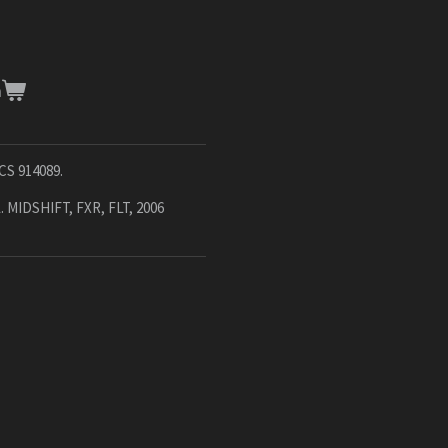
n
S 914089.
L. MIDSHIFT, FXR, FLT, 2006