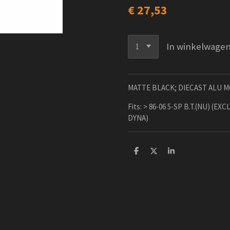
€ 27,53
In winkelwage
MATTE BLACK; DIECAST ALU MC
Fits: > 86-06 5-SP B.T.(NU) (EXC
DYNA)
D
D
S
e
e
h
l
e
a
e
l
r
n
e