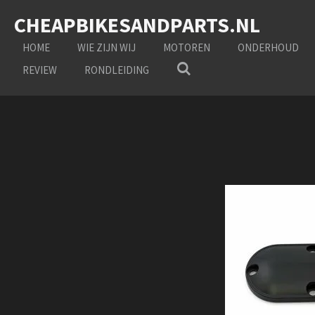
Ga
CHEAPBIKESANDPARTS.NL
direct
naar
HOME
WIE ZIJN WIJ
MOTOREN
ONDERHOUD
de
REVIEW
RONDLEIDING
hoofdinhoud