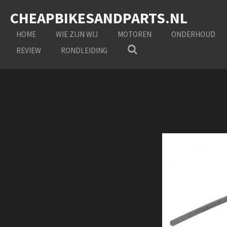
Ga
CHEAPBIKESANDPARTS.NL
direct
naar
HOME
WIE ZIJN WIJ
MOTOREN
ONDERHOUD
de
REVIEW
RONDLEIDING
hoofdinhoud