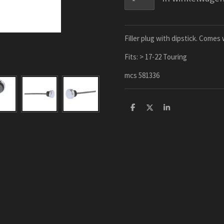
Filler plug with dipstick. Comes 
Fits: > 17-22 Touring
mcs 581336
D
D
S
e
e
h
l
e
a
e
l
r
n
e