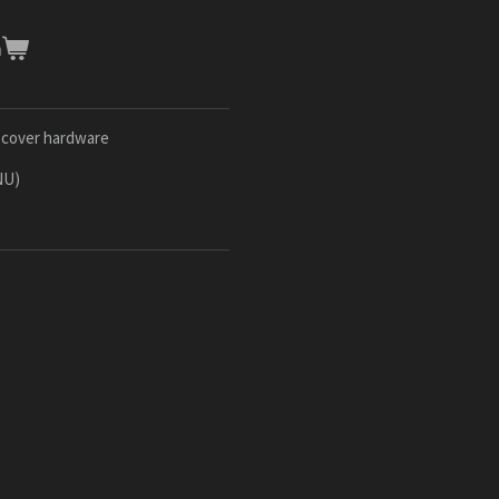
n
y cover hardware
NU)