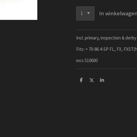
In winkelwage
Incl. primary, inspection & derb
Fits: > 70-86 4-SP FL, FX, FXST(
mcs 510600
D
D
S
e
e
h
l
e
a
e
l
r
n
e