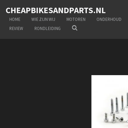
Ga
CHEAPBIKESANDPARTS.NL
direct
naar
HOME
WIE ZIJN WIJ
MOTOREN
ONDERHOUD
de
REVIEW
RONDLEIDING
hoofdinhoud